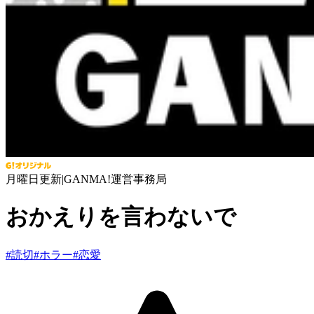
月曜日更新
|
GANMA!運営事務局
おかえりを言わないで
#
読切
#
ホラー
#
恋愛