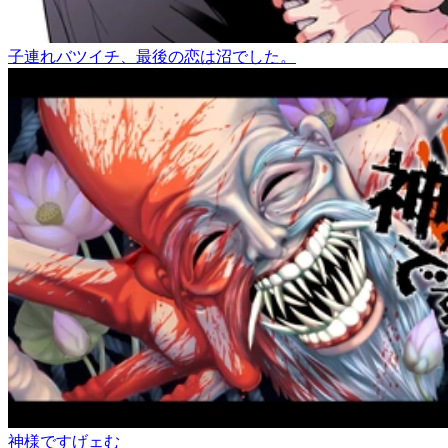
子連れバツイチ、最後の恋は沼でした。
神様ですげェむ