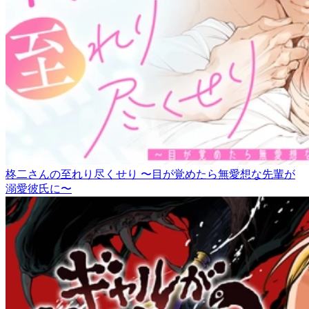
柊二さんの至れり尽くせり 〜目が覚めたら無愛想な先輩が
溺愛彼氏に〜