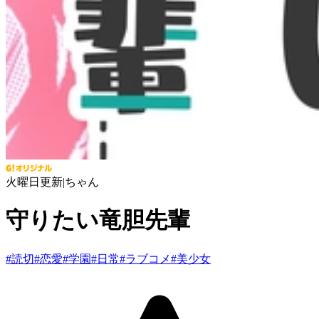
火曜日更新
|
ちゃん
守りたい竜胆先輩
#
読切
#
恋愛
#
学園
#
日常
#
ラブコメ
#
美少女