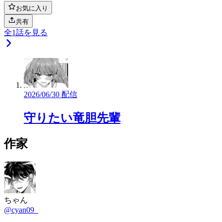
お気に入り
共有
全
1
話を見る
2026/06/30 配信
守りたい竜胆先輩
作家
ちゃん
@cyan09_