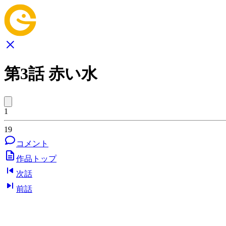
第3話 赤い水
1
19
コメント
作品トップ
次話
前話