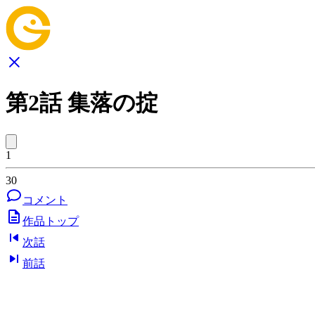
第2話 集落の掟
1
30
コメント
作品トップ
次話
前話