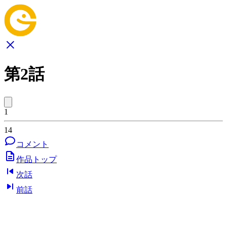
第2話
1
14
コメント
作品トップ
次話
前話