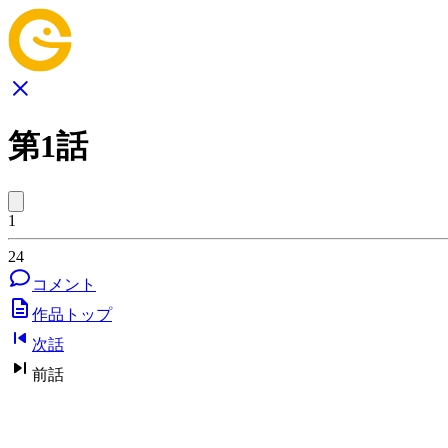
第1話
1
24
コメント
作品トップ
次話
前話