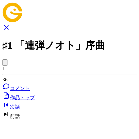
♯1 「連弾ノオト」序曲
1
36
コメント
作品トップ
次話
前話