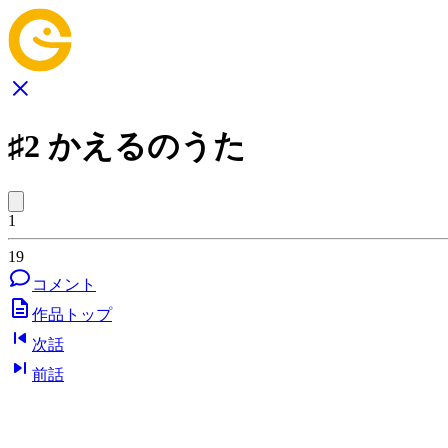
♯2 かえるのうた
1
19
コメント
作品トップ
次話
前話