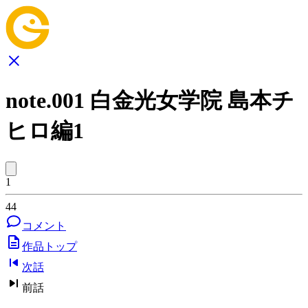
note.001 白金光女学院 島本チ
ヒロ編1
1
44
コメント
作品トップ
次話
前話