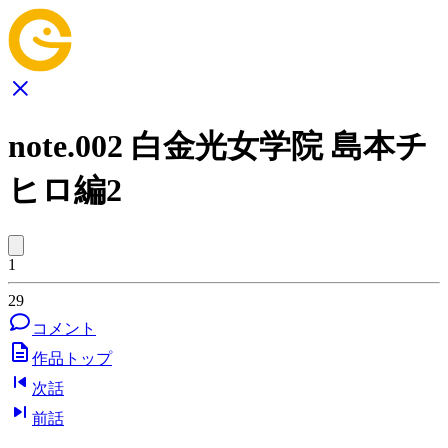
note.002 白金光女学院 島本チ
ヒロ編2
1
29
コメント
作品トップ
次話
前話