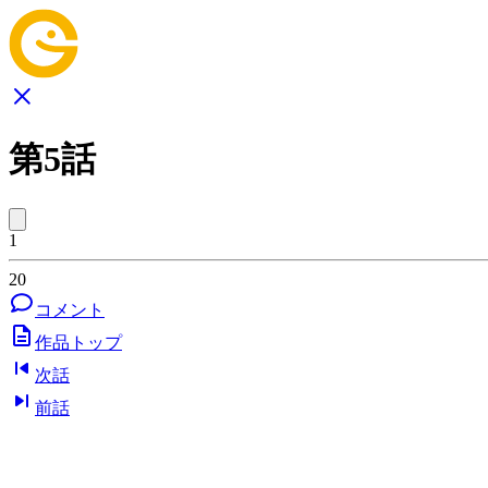
第5話
1
20
コメント
作品トップ
次話
前話