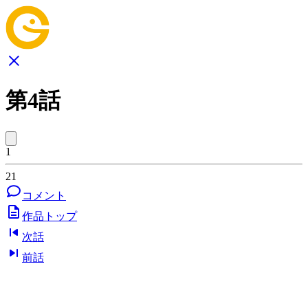
第4話
1
21
コメント
作品トップ
次話
前話