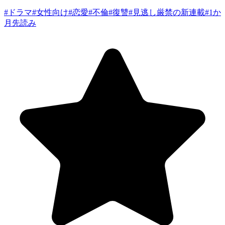
#
ドラマ
#
女性向け
#
恋愛
#
不倫
#
復讐
#
見逃し厳禁の新連載
#
1か
月先読み