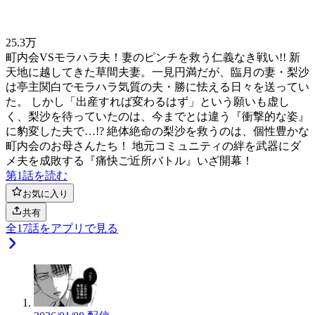
25.3万
町内会VSモラハラ夫！妻のピンチを救う仁義なき戦い!! 新
天地に越してきた草間夫妻。一見円満だが、臨月の妻・梨沙
は亭主関白でモラハラ気質の夫・勝に怯える日々を送ってい
た。 しかし「出産すれば変わるはず」という願いも虚し
く、梨沙を待っていたのは、今までとは違う『衝撃的な姿』
に豹変した夫で…!? 絶体絶命の梨沙を救うのは、個性豊かな
町内会のお母さんたち！ 地元コミュニティの絆を武器にダ
メ夫を成敗する『痛快ご近所バトル』いざ開幕！
第1話を読む
お気に入り
共有
全
17
話をアプリで見る