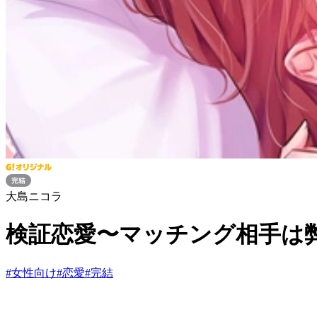
大島ニコラ
検証恋愛〜マッチング相手は
#
女性向け
#
恋愛
#
完結