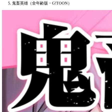
鬼畜英雄（全年齢版・G!TOON）