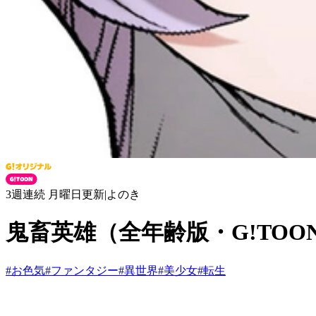
3週連続 月曜日更新
|
よのき
鬼畜英雄（全年齢版・G!TOO
#
お色気
#
ファンタジー
#
異世界
#
美少女
#
転生