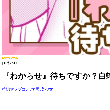
雨谷ネロ
『わからせ』待ちですか？白
#
読切
#
ラブコメ
#
学園
#
美少女