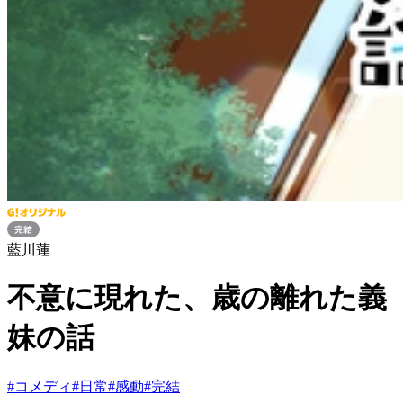
藍川蓮
不意に現れた、歳の離れた義
妹の話
#
コメディ
#
日常
#
感動
#
完結