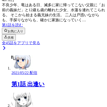
不良少年、竜はある日、滅多に家に帰ってこない父親に「お
前の義妹だ」と12歳も歳の離れた少女、水蓮を連れてこられ
る。 そこから始まる義兄妹の生活。 二人は戸惑いながら
も、手探りながらも、確かに家族になっていく…
第1話を読む
お気に入り
共有
全
45
話をアプリで見る
2021/05/22 配信
第1話 出逢い