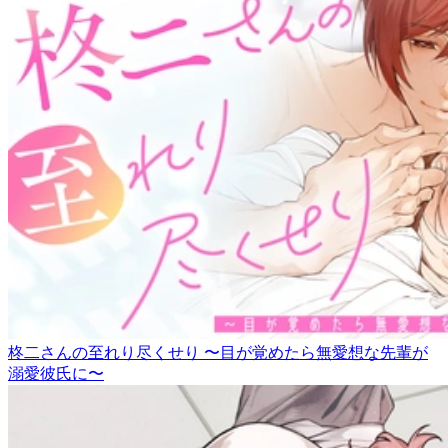
柊二さんの至れり尽くせり 〜目が覚めたら無愛想な先輩が
溺愛彼氏に〜