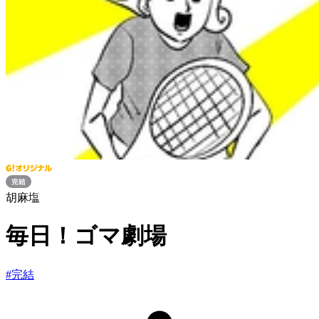
胡麻塩
毎日！ゴマ劇場
#
完結