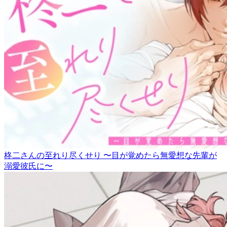
柊二さんの至れり尽くせり 〜目が覚めたら無愛想な先輩が
溺愛彼氏に〜