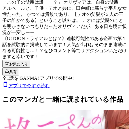
「この子の父親は誰ーー？」 オリヴィアは、自身の父親・
アルベールと、子供・テオと共に、田舎町に暮らす平凡な女
性だった。 かつては貴族であり、【テオの父親が３人の王
子の誰かである】ということ以外は。 テオには父親のこと
を明かさないつもりだったオリヴィアだが、ある日を境に状
況が一変しーー
《G!TOONトライアルとは？》連載可能性のある企画の第１
話を試験的に掲載しています！人気が出ればそのまま連載に
なる可能性も…！？ぜひコメント等でリアクションいただけ
ますと幸いです！
お気に入り
共有
全
1
話を GANMA! アプリで公開中!
アプリで今すぐ読む
このマンガと一緒に読まれている作品