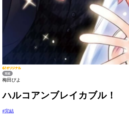
梅田ぴよ
ハルコアンブレイカブル！
#
完結