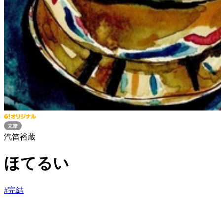
汽笛裕蔵
ほてるい
#
完結