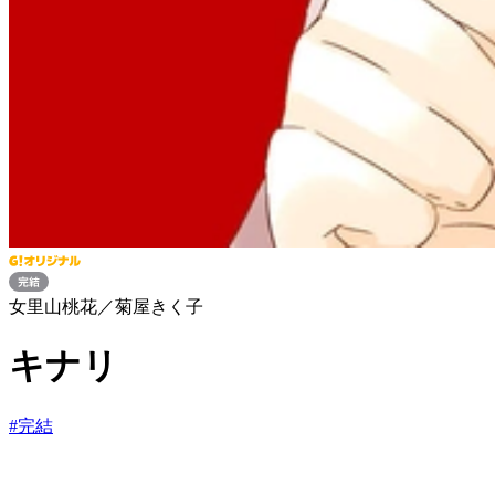
女里山桃花／菊屋きく子
キナリ
#
完結