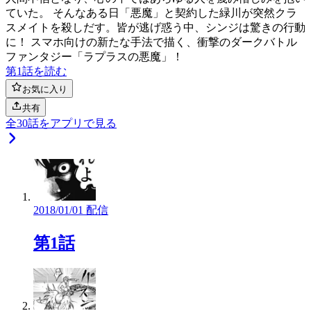
ていた。 そんなある日「悪魔」と契約した緑川が突然クラ
スメイトを殺しだす。皆が逃げ惑う中、シンジは驚きの行動
に！ スマホ向けの新たな手法で描く、衝撃のダークバトル
ファンタジー「ラプラスの悪魔」！
第1話を読む
お気に入り
共有
全
30
話をアプリで見る
2018/01/01 配信
第1話