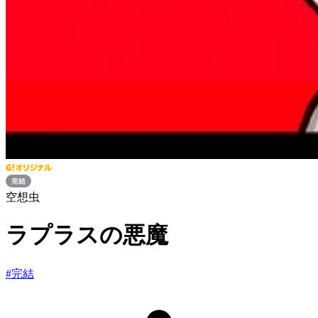
空想虫
ラプラスの悪魔
#
完結