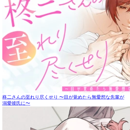
柊二さんの至れり尽くせり 〜目が覚めたら無愛想な先輩が
溺愛彼氏に〜