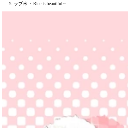
ラブ米 ～Rice is beautiful～