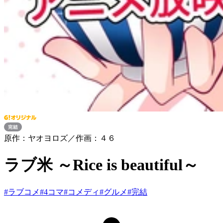
原作：ヤオヨロズ／作画：４６
ラブ米 ～Rice is beautiful～
#
ラブコメ
#
4コマ
#
コメディ
#
グルメ
#
完結