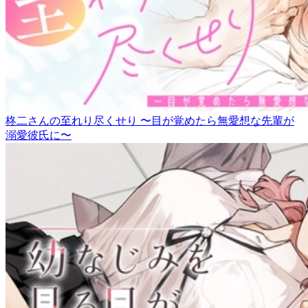
柊二さんの至れり尽くせり 〜目が覚めたら無愛想な先輩が
溺愛彼氏に〜