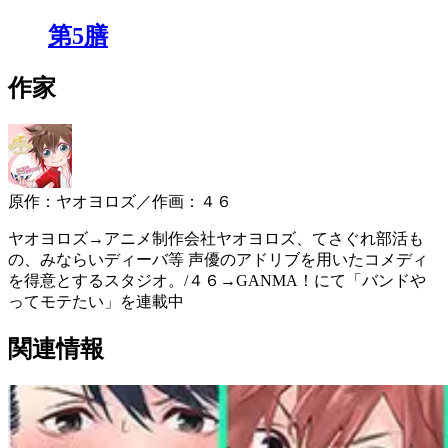
第5膳
作家
原作：ヤオヨロズ／作画：４６
ヤオヨロズ→アニメ制作会社ヤオヨロズ、てさぐれ部活も
の、みならいディーバ等 声優のアドリブを用いたコメディ
を得意とするスタジオ。/４６→GANMA！にて「バンドや
ってモテたい」を連載中
関連情報