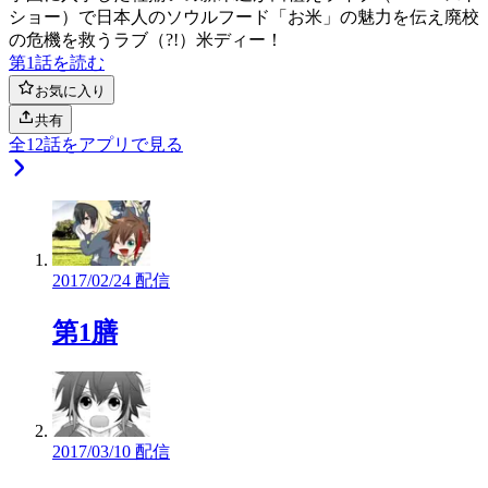
ショー）で日本人のソウルフード「お米」の魅力を伝え廃校
の危機を救うラブ（?!）米ディー！
第1話を読む
お気に入り
共有
全
12
話をアプリで見る
2017/02/24 配信
第1膳
2017/03/10 配信