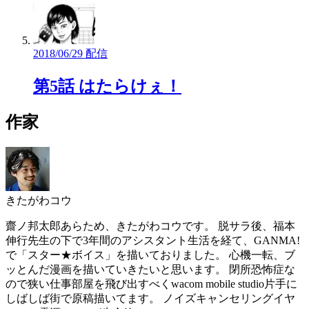
2018/06/29 配信
第5話 はたらけぇ！
作家
きたがわコウ
齋ノ邦太郎あらため、きたがわコウです。 脱サラ後、福本
伸行先生の下で3年間のアシスタント生活を経て、GANMA!
で「スター★ボイス」を描いておりました。 心機一転、ブ
ッとんだ漫画を描いていきたいと思います。 閉所恐怖症な
ので狭い仕事部屋を飛び出すべくwacom mobile studio片手に
しばしば街で原稿描いてます。 ノイズキャンセリングイヤ