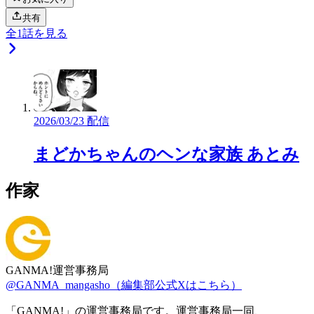
共有
全
1
話を見る
2026/03/23 配信
まどかちゃんのヘンな家族 あとみ
作家
GANMA!運営事務局
@GANMA_mangasho（編集部公式Xはこちら）
「GANMA!」の運営事務局です。運営事務局一同、