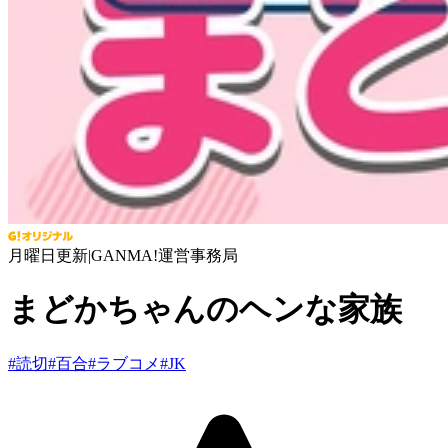
月曜日更新
|
GANMA!運営事務局
まどかちゃんのヘンな家族
#
読切
#
百合
#
ラブコメ
#
JK