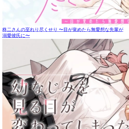
柊二さんの至れり尽くせり 〜目が覚めたら無愛想な先輩が
溺愛彼氏に〜