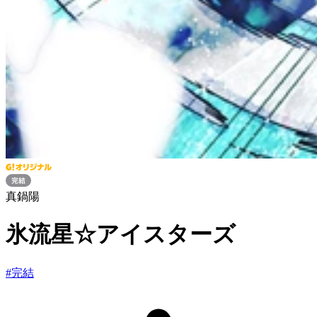
真鍋陽
氷流星☆アイスターズ
#
完結