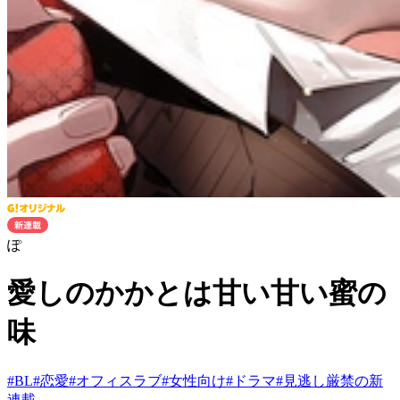
ぽ
愛しのかかとは甘い甘い蜜の
味
#
BL
#
恋愛
#
オフィスラブ
#
女性向け
#
ドラマ
#
見逃し厳禁の新
連載