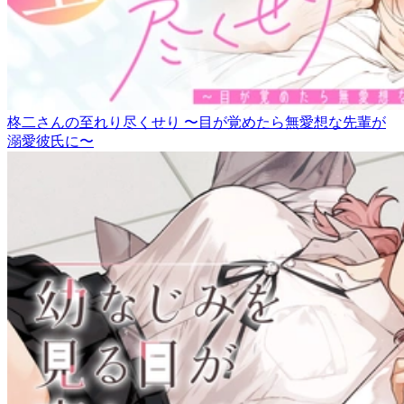
柊二さんの至れり尽くせり 〜目が覚めたら無愛想な先輩が
溺愛彼氏に〜