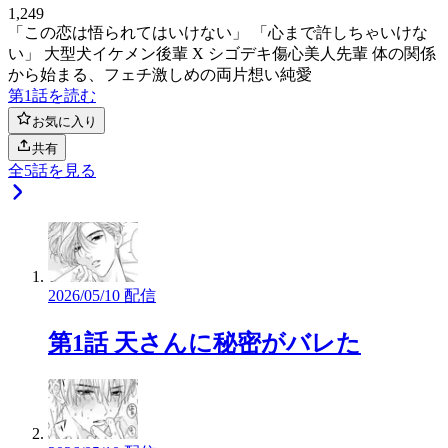
1,249
「この恋は悟られてはいけない」 「心まで許しちゃいけな
い」 大型犬イケメン後輩 X シゴデキ傷心美人先輩 体の関係
から始まる、フェチ激しめの両片想い純愛
第1話を読む
お気に入り
共有
全
5
話を見る
2026/05/10 配信
第1話 天さんに秘密がバレた