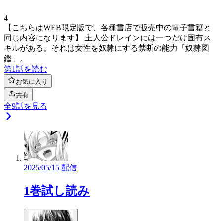
4
【こちらはWEB限定版で、各種書店で販売中の電子書籍と
同じ内容になります】 主人公ドレインには一つだけ固有ス
キルがある。それは女性を奴隷にする禁断の能力「奴隷図
鑑」。
第1話を読む
お気に入り
共有
全
9
話を見る
2025/05/15 配信
1巻試し読み