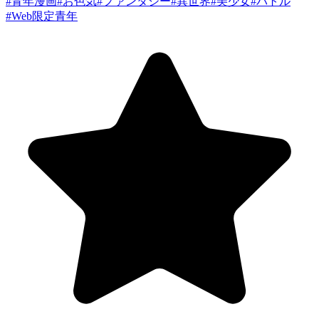
#
青年漫画
#
お色気
#
ファンタジー
#
異世界
#
美少女
#
バトル
#
Web限定青年