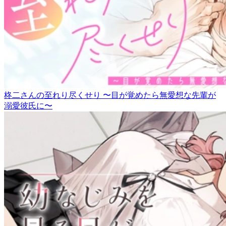
柊二さんの至れり尽くせり 〜目が覚めたら無愛想な先輩が
溺愛彼氏に〜