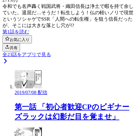
令和でも名声轟く戦国武将・織田信長は浄土で暇を持て余し
ていた。退屈だ…そうだ！転生しよう！仏の軽いノリで現世
というソシャゲでSSR「人間への転生権」を狙う信長だった
が、そこには大きな落とし穴が!?
第1話を読む
お気に入り
共有
全
23
話をアプリで見る
2019/07/08 配信
第一話 「初心者歓迎CPのビギナー
ズラックは幻影だ目を覚ませ」