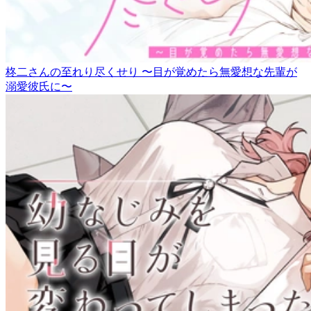
柊二さんの至れり尽くせり 〜目が覚めたら無愛想な先輩が
溺愛彼氏に〜