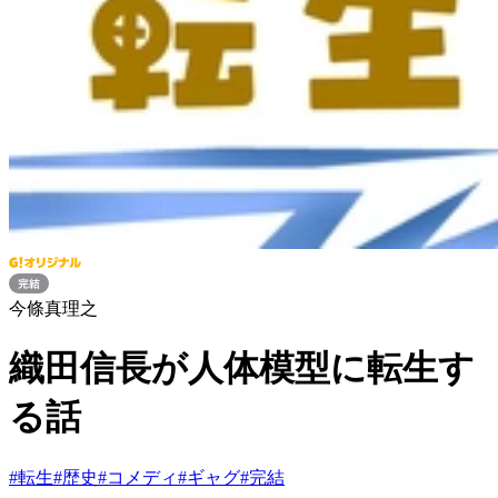
今條真理之
織田信長が人体模型に転生す
る話
#
転生
#
歴史
#
コメディ
#
ギャグ
#
完結