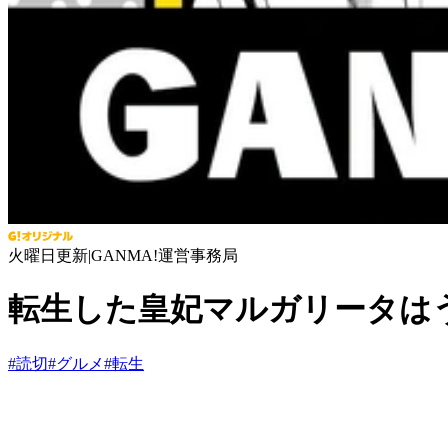
火曜日更新
|
GANMA!運営事務局
転生した皇妃マルガリータは
#
読切
#
グルメ
#
転生