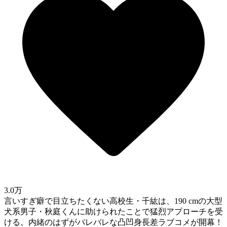
3.0万
言いすぎ癖で目立ちたくない高校生・千紘は、190 cmの大型
犬系男子・秋庭くんに助けられたことで猛烈アプローチを受
ける。内緒のはずがバレバレな凸凹身長差ラブコメが開幕！