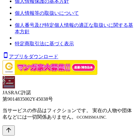
個人情報保護の基本方針
個人情報等の取扱いについて
個人番号及び特定個人情報の適正な取扱いに関する基
本方針
特定商取引法に基づく表示
アプリをダウンロード
JASRAC許諾
第9014835002Y45038号
当サービスの作品はフィクションです。 実在の人物や団体
名などには一切関係ありません。
©COMISMA INC.