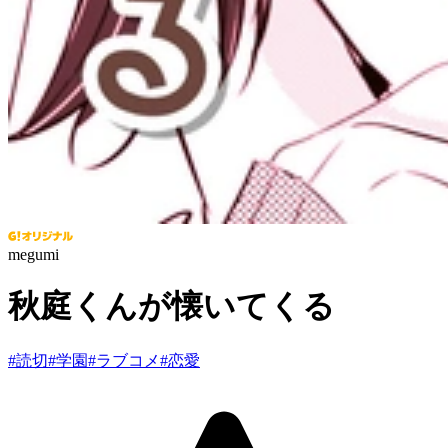
megumi
秋庭くんが懐いてくる
#
読切
#
学園
#
ラブコメ
#
恋愛